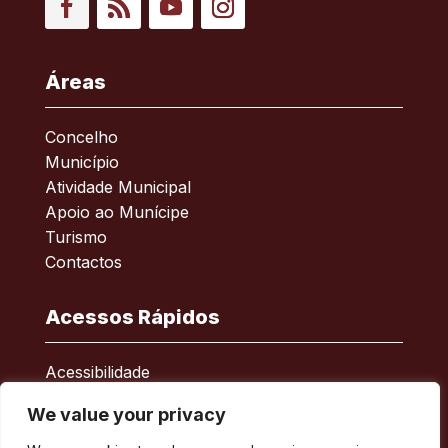
Facebook
RSS
YouTube
Instagram
Áreas
Concelho
Município
Atividade Municipal
Apoio ao Munícipe
Turismo
Contactos
Acessos Rápidos
Acessibilidade
Política de privacidade
We value your privacy
ERSAR – Reclamações
A minha Rua