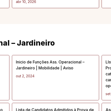
abr 10, 2026
al – Jardineiro
Inicio de Funções Ass. Operacional –
LI
Jardineiro | Mobilidade | Aviso
Pr
ca
out 2, 2024
ca
op
set
to
Lista de Candidatos Admitidos à Prova de
As