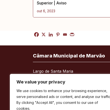
Superior | Aviso
out 6, 2023
Câmara Municipal de Marvão
Largo de Santa Maria
7330-101 Marvão
We value your privacy
Telefone:
245 909 130
We use cookies to enhance your browsing experience,
Fax:
245 909 526
serve personalised ads or content, and analyse our traffic
E-mail:
geral@cm-marvao.pt
By clicking "Accept All", you consent to our use of
cookies.