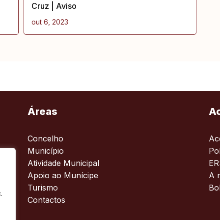
Cruz | Aviso
out 6, 2023
Áreas
A
Concelho
Ace
Município
Pol
Atividade Municipal
ER
Apoio ao Munícipe
A 
Turismo
Bo
.
Contactos