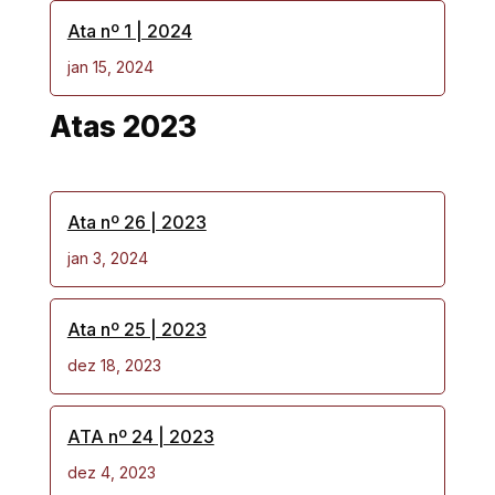
Ata nº 1 | 2024
jan 15, 2024
Atas 2023
Ata nº 26 | 2023
jan 3, 2024
Ata nº 25 | 2023
dez 18, 2023
ATA nº 24 | 2023
dez 4, 2023