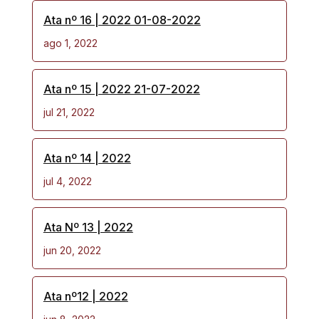
Ata nº 16 | 2022 01-08-2022
ago 1, 2022
Ata nº 15 | 2022 21-07-2022
jul 21, 2022
Ata nº 14 | 2022
jul 4, 2022
Ata Nº 13 | 2022
jun 20, 2022
Ata nº12 | 2022