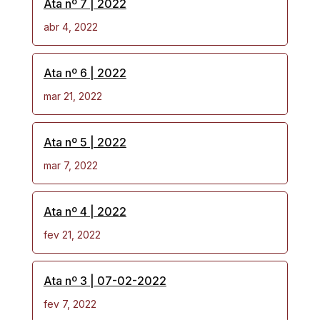
Ata nº 7 | 2022
abr 4, 2022
Ata nº 6 | 2022
mar 21, 2022
Ata nº 5 | 2022
mar 7, 2022
Ata nº 4 | 2022
fev 21, 2022
Ata nº 3 | 07-02-2022
fev 7, 2022