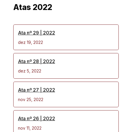
Atas 2022
Ata nº 29 | 2022
dez 19, 2022
Ata nº 28 | 2022
dez 5, 2022
Ata nº 27 | 2022
nov 25, 2022
Ata nº 26 | 2022
nov 11, 2022