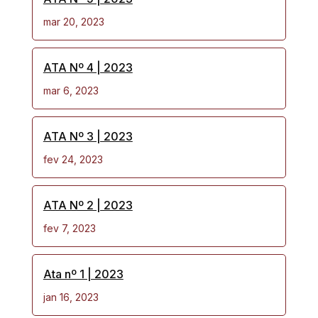
mar 20, 2023
ATA Nº 4 | 2023
mar 6, 2023
ATA Nº 3 | 2023
fev 24, 2023
ATA Nº 2 | 2023
fev 7, 2023
Ata nº 1 | 2023
jan 16, 2023