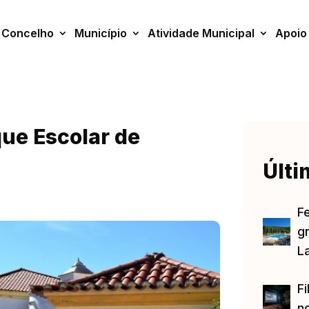
Concelho
Município
Atividade Municipal
Apoio
ue Escolar de
Últi
F
gr
L
Fi
no