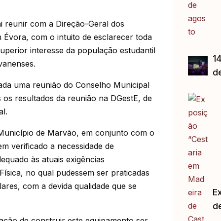
ai reunir com a Direção-Geral dos
 Évora, com o intuito de esclarecer toda
uperior interesse da população estudantil
14
vanenses.
d
dada uma reunião do Conselho Municipal
 os resultados da reunião na DGestE, de
l.
Município de Marvão, em conjunto com o
m verificado a necessidade de
equado às atuais exigências
Física, no qual pudessem ser praticadas
lares, com a devida qualidade que se
E
d
gação de construir este equipamento ser