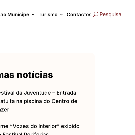
 ao Munícipe
Turismo
Contactos
Pesquisa
mas notícias
estival da Juventude – Entrada
atuita na piscina do Centro de
azer
lme “Vozes do Interior” exibido
 Festival Periferias