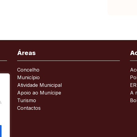
Áreas
A
Concelho
Ace
Município
Pol
Atividade Municipal
ER
Apoio ao Munícipe
A 
Turismo
Bo
.
Contactos