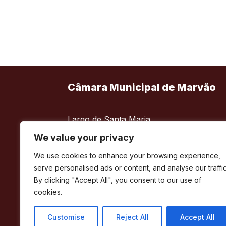
Câmara Municipal de Marvão
Largo de Santa Maria
7330-101 Marvão
We value your privacy
Telefone:
245 909 130
We use cookies to enhance your browsing experience,
Fax:
245 909 526
serve personalised ads or content, and analyse our traffic
E-mail:
geral@cm-marvao.pt
By clicking "Accept All", you consent to our use of
cookies.
Customise
Reject All
Accept All
Facebook
RSS
YouTube
Instagram