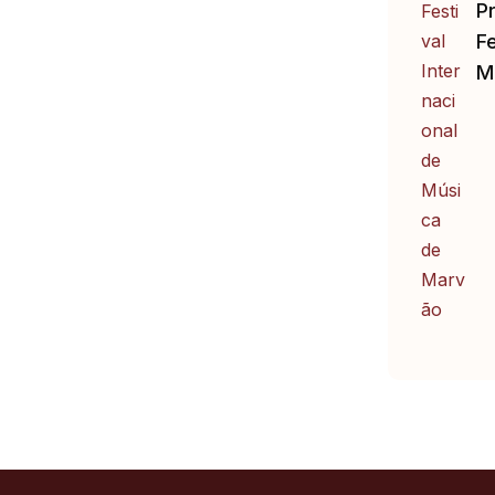
P
Fe
M