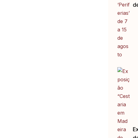
d
E
d