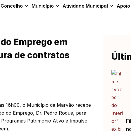
Concelho
Município
Atividade Municipal
Apoio
o do Emprego em
ura de contratos
Últi
las 16h00, o Município de Marvão recebe
ado do Emprego, Dr. Pedro Roque, para
s Programas Património Ativo e Impulso
Fi
vem.
no