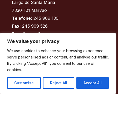
Largo de Santa Maria
7330-101 Marvão
Telefone:
245 909 130
Fax:
245 909 526
E-mail:
geral@cm-marvao.pt
We value your privacy
We use cookies to enhance your browsing experience,
Facebook
RSS
YouTube
Instagram
serve personalised ads or content, and analyse our traffic.
By clicking "Accept All", you consent to our use of
Áreas
cookies.
Concelho
Customise
Reject All
Accept All
Município
Atividade Municipal
Apoio ao Munícipe
Turismo
Contactos