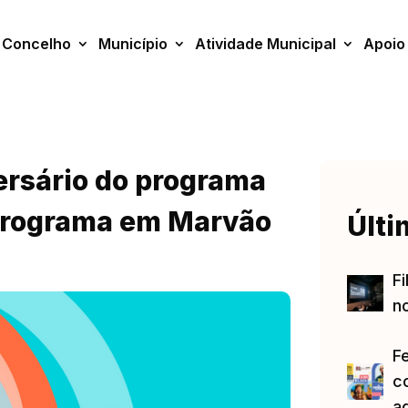
Concelho
Município
Atividade Municipal
Apoio
ersário do programa
programa em Marvão
Últi
Fi
no
F
c
a