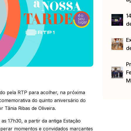
14
d
E
d
P
Fe
M
ido pela RTP para acolher, na próxima
o comemorativa do quinto aniversário do
 Tânia Ribas de Oliveira.
as 17h30, a partir da antiga Estação
ecuperar momentos e convidados marcantes