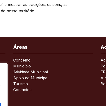
” e mostrar as tradições, os sons, as
 do nosso território.
Áreas
A
Concelho
Ace
Município
Pol
Atividade Municipal
ER
Apoio ao Munícipe
A 
Turismo
Bo
.
Contactos