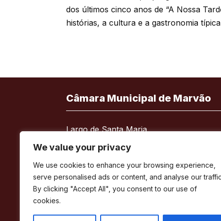
dos últimos cinco anos de “A Nossa Tarde
histórias, a cultura e a gastronomia típica
Câmara Municipal de Marvão
Largo de Santa Maria
7330-101 Marvão
We value your privacy
Telefone:
245 909 130
We use cookies to enhance your browsing experience,
Fax:
245 909 526
serve personalised ads or content, and analyse our traffic
E-mail:
geral@cm-marvao.pt
By clicking "Accept All", you consent to our use of
cookies.