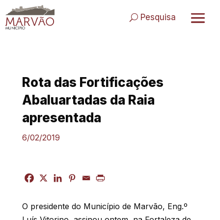
Skip
to
Pesquisa
content
Rota das Fortificações
Abaluartadas da Raia
apresentada
6/02/2019
O presidente do Município de Marvão, Eng.º
Luís Vitorino, assinou ontem, na Fortaleza de