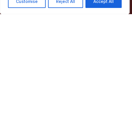
Customise
Reject All
Accept All
Câmara Municipal de Marvão
Largo de Santa Maria
7330-101 Marvão
Telefone:
245 909 130
Fax:
245 909 526
E-mail:
geral@cm-marvao.pt
Facebook
RSS
YouTube
Instagram
Áreas
Concelho
Município