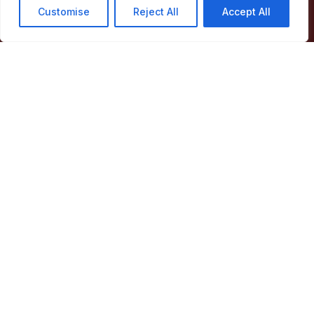
Customise
Reject All
Accept All
Largo de Santa Maria
7330-101 Marvão
Telefone:
245 909 130
Fax:
245 909 526
E-mail:
geral@cm-marvao.pt
Facebook
RSS
YouTube
Instagram
Áreas
Concelho
Município
Atividade Municipal
Apoio ao Munícipe
Turismo