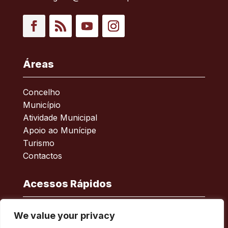
Facebook
RSS
YouTube
Instagram
Áreas
Concelho
Município
Atividade Municipal
Apoio ao Munícipe
Turismo
Contactos
Acessos Rápidos
Acessibilidade
We value your privacy
Política de privacidade