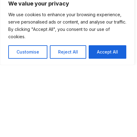
We value your privacy
Exposição “Cestaria em
We use cookies to enhance your browsing experience,
Madeira de Castanho” no
serve personalised ads or content, and analyse our traffic.
By clicking "Accept All", you consent to our use of
Museu Municipal
cookies.
Customise
Reject All
Accept All