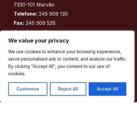
7330-101 Marvão
Telefone:
245 909 130
Fax:
245 909 526
E-mail:
geral@cm-marvao.pt
We value your privacy
We use cookies to enhance your browsing experience,
Facebook
RSS
YouTube
Instagram
serve personalised ads or content, and analyse our traffic.
By clicking "Accept All", you consent to our use of
Áreas
cookies.
Concelho
Customise
Reject All
Accept All
Município
Atividade Municipal
Apoio ao Munícipe
Turismo
Contactos