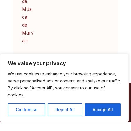
We value your privacy
We use cookies to enhance your browsing experience,
serve personalised ads or content, and analyse our traffic.
By clicking "Accept All", you consent to our use of
cookies.
Câmara Municipal de Marvão
Customise
Reject All
Accept All
Largo de Santa Maria
7330-101 Marvão