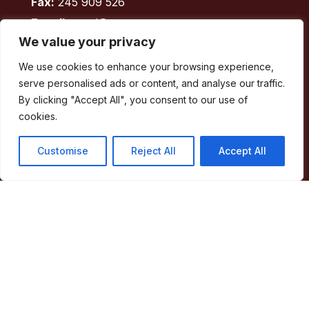
Fax:
245 909 526
E-mail:
geral@cm-marvao.pt
We value your privacy
We use cookies to enhance your browsing experience,
Facebook
RSS
YouTube
Instagram
serve personalised ads or content, and analyse our traffic.
By clicking "Accept All", you consent to our use of
Áreas
cookies.
Concelho
Customise
Reject All
Accept All
Município
Atividade Municipal
Apoio ao Munícipe
Turismo
Contactos
Acessos Rápidos