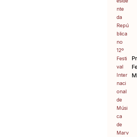
P
Fe
M