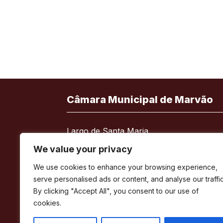
Câmara Municipal de Marvão
Largo de Santa Maria
7330-101 Marvão
We value your privacy
Telefone:
245 909 130
We use cookies to enhance your browsing experience,
Fax:
245 909 526
serve personalised ads or content, and analyse our traffic
E-mail:
geral@cm-marvao.pt
By clicking "Accept All", you consent to our use of
cookies.