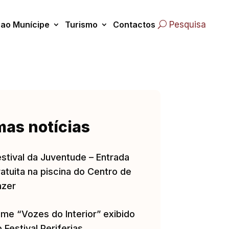
 ao Munícipe
Turismo
Contactos
Pesquisa
mas notícias
estival da Juventude – Entrada
atuita na piscina do Centro de
azer
lme “Vozes do Interior” exibido
 Festival Periferias