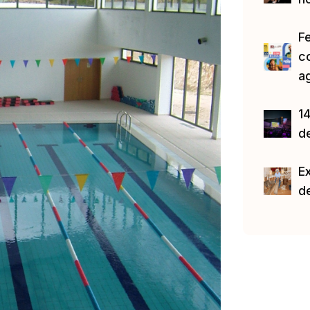
F
c
a
14
d
E
d