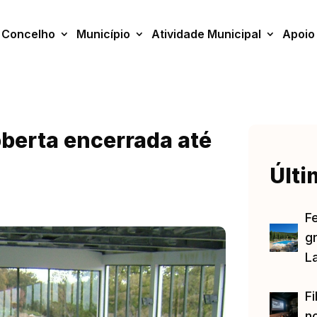
Concelho
Município
Atividade Municipal
Apoio
oberta encerrada até
Últi
F
gr
L
Fi
no