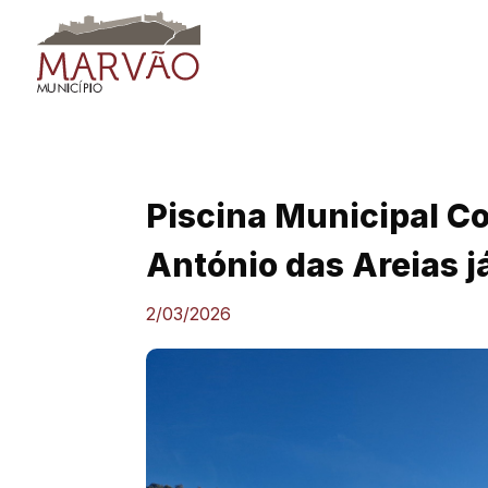
Skip
to
content
Piscina Municipal C
António das Areias j
2/03/2026