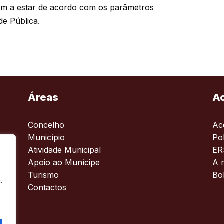
tam a estar de acordo com os parâmetros
de Pública.
Áreas
A
Concelho
Ace
Município
Pol
Atividade Municipal
ER
Apoio ao Munícipe
A 
Turismo
Bo
.
Contactos