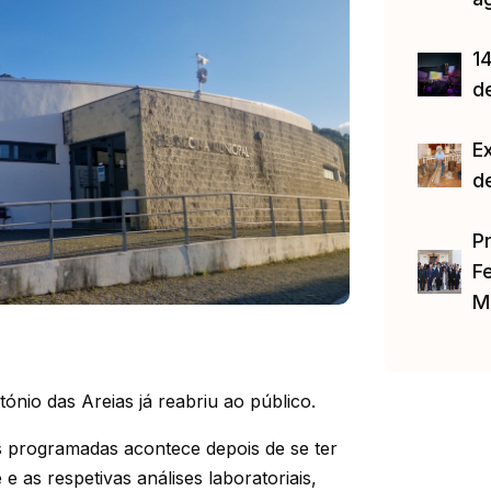
14
d
E
d
P
Fe
M
ónio das Areias já reabriu ao público.
as programadas acontece depois de se ter
 as respetivas análises laboratoriais,