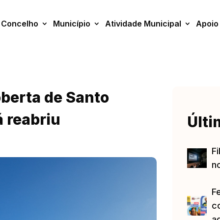
Concelho
Município
Atividade Municipal
Apoio
oberta de Santo
á reabriu
Últi
Fi
no
F
c
a