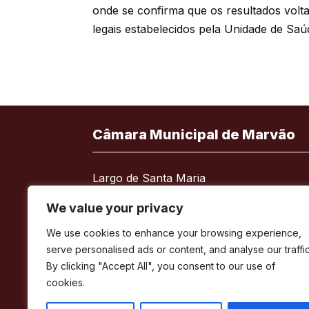
onde se confirma que os resultados vol
legais estabelecidos pela Unidade de Saú
Câmara Municipal de Marvão
Largo de Santa Maria
7330-101 Marvão
We value your privacy
Telefone:
245 909 130
We use cookies to enhance your browsing experience,
Fax:
245 909 526
serve personalised ads or content, and analyse our traffic
E-mail:
geral@cm-marvao.pt
By clicking "Accept All", you consent to our use of
cookies.