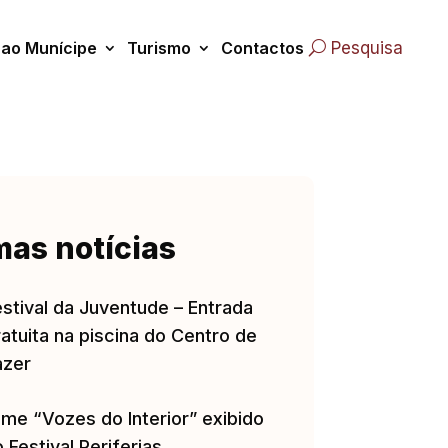
 ao Munícipe
Turismo
Contactos
Pesquisa
mas notícias
estival da Juventude – Entrada
atuita na piscina do Centro de
azer
lme “Vozes do Interior” exibido
 Festival Periferias