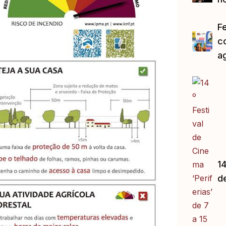
F
c
a
14
d