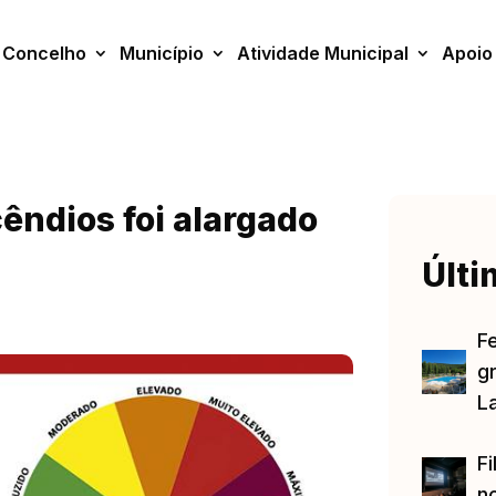
Concelho
Município
Atividade Municipal
Apoio
cêndios foi alargado
Últi
F
gr
L
Fi
no