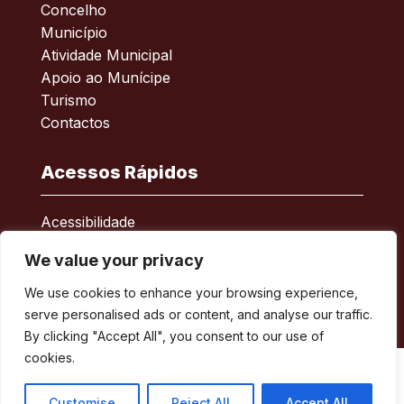
Concelho
Município
Atividade Municipal
Apoio ao Munícipe
Turismo
Contactos
Acessos Rápidos
Acessibilidade
Política de privacidade
We value your privacy
ERSAR – Reclamações
A minha Rua
We use cookies to enhance your browsing experience,
Boletim Municipal
serve personalised ads or content, and analyse our traffic.
By clicking "Accept All", you consent to our use of
cookies.
Customise
Reject All
Accept All