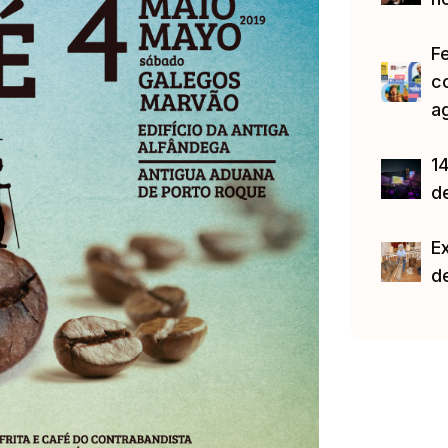
F
c
a
14
d
E
d