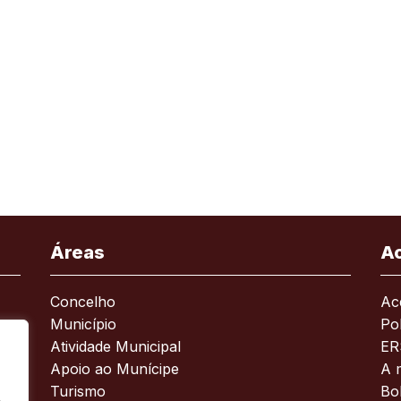
Áreas
A
Concelho
Ace
Município
Pol
Atividade Municipal
ER
Apoio ao Munícipe
A 
Turismo
Bo