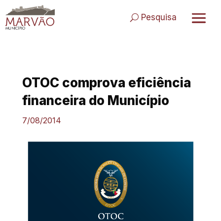
Skip
to
Pesquisa
content
OTOC comprova eficiência
financeira do Município
7/08/2014