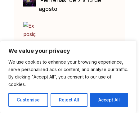
‘Periferias’ de 7 a 15 de
agosto
We value your privacy
We use cookies to enhance your browsing experience,
serve personalised ads or content, and analyse our traffic.
By clicking "Accept All", you consent to our use of
Exposição “Cestaria em
cookies.
Madeira de Castanho” no
Museu Municipal
Customise
Reject All
Accept All