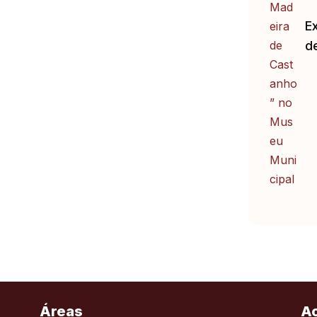
E
d
Áreas
A