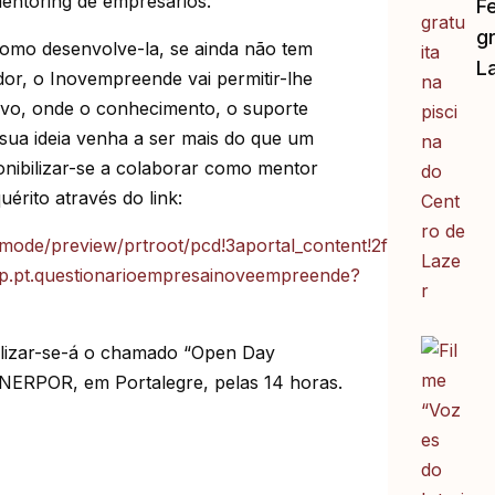
 mentoring de empresários.
F
gr
como desenvolve-la, se ainda não tem
L
or, o Inovempreende vai permitir-lhe
tivo, onde o conhecimento, o suporte
 sua ideia venha a ser mais do que um
onibilizar-se a colaborar como mentor
rito através do link:
prtmode/preview/prtroot/pcd!3aportal_content!2fportais!2fiw
.aip.pt.questionarioempresainoveempreende?
ealizar-se-á o chamado “Open Day
ERPOR, em Portalegre, pelas 14 horas.