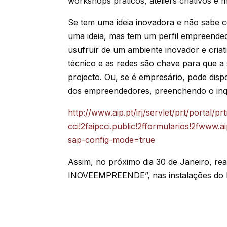
workshops práticos, ateliers criativos e
Se tem uma ideia inovadora e não sabe 
uma ideia, mas tem um perfil empreended
usufruir de um ambiente inovador e cria
técnico e as redes são chave para que a
projecto. Ou, se é empresário, pode disp
dos empreendedores, preenchendo o inqué
http://www.aip.pt/irj/servlet/prt/portal/
cci!2faipcci.public!2fformularios!2fwww
sap-config-mode=true
Assim, no próximo dia 30 de Janeiro, r
INOVEEMPREENDE”, nas instalações do N