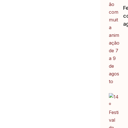
F
c
a