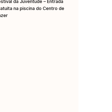
estival da Juventude – Entrada
atuita na piscina do Centro de
azer
eb.associacoes!2fwww.aip.pt.aip-