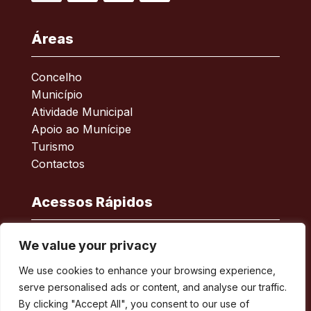
Facebook
RSS
YouTube
Instagram
Áreas
Concelho
Município
Atividade Municipal
Apoio ao Munícipe
Turismo
Contactos
Acessos Rápidos
Acessibilidade
We value your privacy
Política de privacidade
We use cookies to enhance your browsing experience,
ERSAR – Reclamações
serve personalised ads or content, and analyse our traffic.
A minha Rua
By clicking "Accept All", you consent to our use of
Boletim Municipal