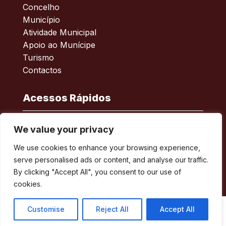
Concelho
Município
Atividade Municipal
Apoio ao Munícipe
Turismo
Contactos
Acessos Rápidos
Acessibilidade
We value your privacy
Política de privacidade
We use cookies to enhance your browsing experience,
ERSAR – Reclamações
serve personalised ads or content, and analyse our traffic.
A minha Rua
By clicking "Accept All", you consent to our use of
Boletim Municipal
cookies.
Customise
Reject All
Accept All