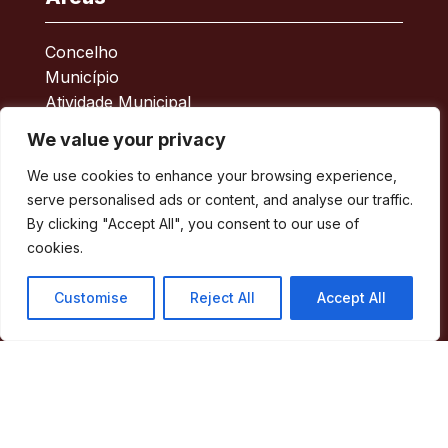
Concelho
Município
Atividade Municipal
Apoio ao Munícipe
We value your privacy
Turismo
We use cookies to enhance your browsing experience,
Contactos
serve personalised ads or content, and analyse our traffic.
By clicking "Accept All", you consent to our use of
Acessos Rápidos
cookies.
Acessibilidade
Customise
Reject All
Accept All
Política de privacidade
ERSAR – Reclamações
A minha Rua
Boletim Municipal