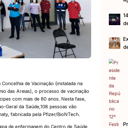
14
d
E
d
a Concelhia de Vacinação (instalada na
nio das Areias), o processo de vacinação
cipes com mais de 80 anos.
Nesta fase,
eção-Geral da Saúde,108 pessoas vão
aty, fabricada pela Pfizer/BioNTech.
P
quipa de enfermagem do Centro de Saúde