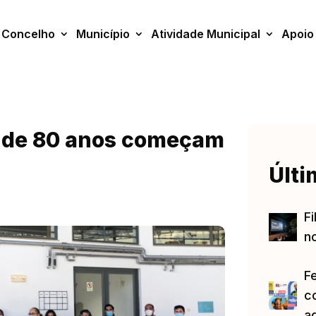
Concelho
Município
Atividade Municipal
Apoio
 de 80 anos começam
Últi
Fi
no
F
c
a