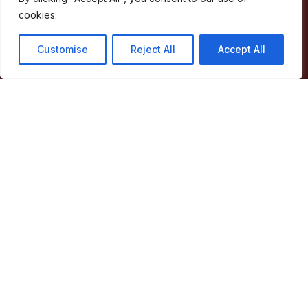
cookies.
Largo de Santa Maria
Customise
Reject All
Accept All
7330-101 Marvão
Telefone:
245 909 130
Fax:
245 909 526
E-mail:
geral@cm-marvao.pt
Facebook
RSS
YouTube
Instagram
Áreas
Concelho
Município
Atividade Municipal
Apoio ao Munícipe