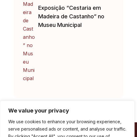
Exposição “Cestaria em
Madeira de Castanho” no
Museu Municipal
We value your privacy
We use cookies to enhance your browsing experience,
serve personalised ads or content, and analyse our traffic.
Câmara Municipal de Marvão
By clicking "Accept All", you consent to our use of