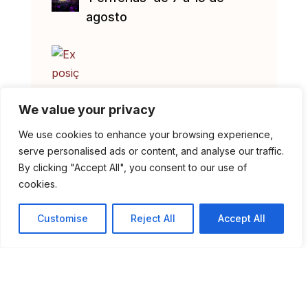
agosto
We value your privacy
We use cookies to enhance your browsing experience,
serve personalised ads or content, and analyse our traffic.
By clicking "Accept All", you consent to our use of
Exposição “Cestaria em
cookies.
Madeira de Castanho” no
Museu Municipal
Customise
Reject All
Accept All