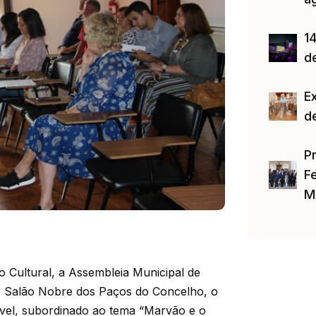
14
d
E
d
P
Fe
M
 Cultural, a Assembleia Municipal de
o Salão Nobre dos Paços do Concelho, o
vel, subordinado ao tema “Marvão e o