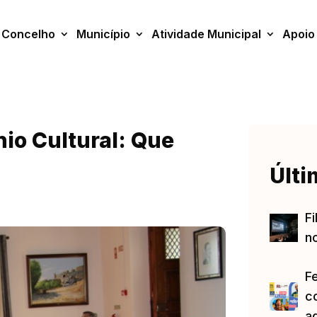
Concelho
Município
Atividade Municipal
Apoio
io Cultural: Que
Últi
Fi
no
F
c
a