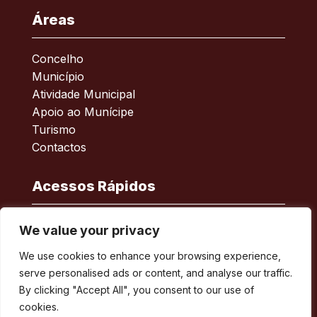
Áreas
Concelho
Município
Atividade Municipal
Apoio ao Munícipe
Turismo
Contactos
Acessos Rápidos
Acessibilidade
We value your privacy
Política de privacidade
We use cookies to enhance your browsing experience,
ERSAR – Reclamações
serve personalised ads or content, and analyse our traffic.
A minha Rua
By clicking "Accept All", you consent to our use of
Boletim Municipal
cookies.