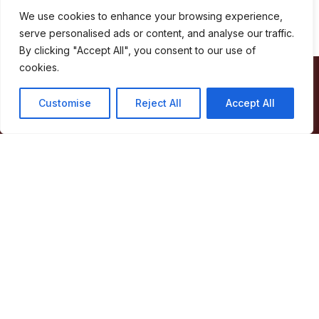
We use cookies to enhance your browsing experience,
serve personalised ads or content, and analyse our traffic.
By clicking "Accept All", you consent to our use of
cookies.
Câmara Municipal de Marvão
Customise
Reject All
Accept All
Largo de Santa Maria
7330-101 Marvão
Telefone:
245 909 130
Fax:
245 909 526
E-mail:
geral@cm-marvao.pt
Facebook
RSS
YouTube
Instagram
Áreas