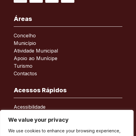
Facebook
RSS
YouTube
Instagram
Áreas
Concelho
Município
Atividade Municipal
Apoio ao Munícipe
Turismo
Contactos
Acessos Rápidos
Acessibilidade
Política de privacidade
We value your privacy
ERSAR – Reclamações
A minha Rua
We use cookies to enhance your browsing experience,