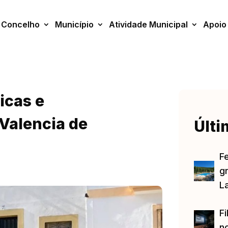
Concelho
Município
Atividade Municipal
Apoio
icas e
Valencia de
Últi
F
gr
L
Fi
no