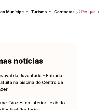
 ao Munícipe
Turismo
Contactos
Pesquisa
mas notícias
estival da Juventude – Entrada
atuita na piscina do Centro de
azer
lme “Vozes do Interior” exibido
 Festival Periferias