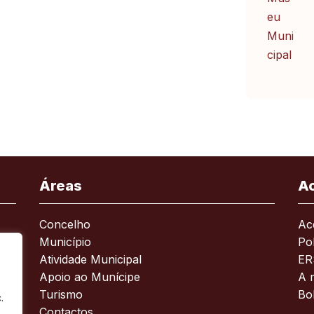
Áreas
A
Concelho
Ace
Município
Pol
Atividade Municipal
ER
Apoio ao Munícipe
A 
Turismo
Bo
.
Contactos