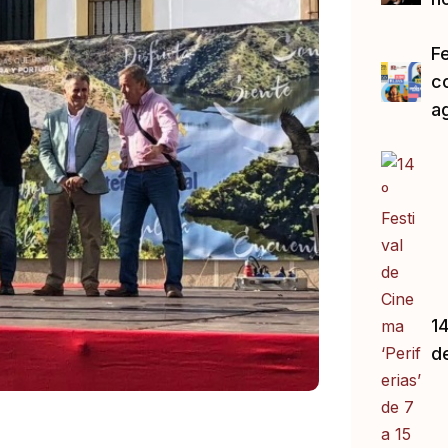
F
c
a
14
d