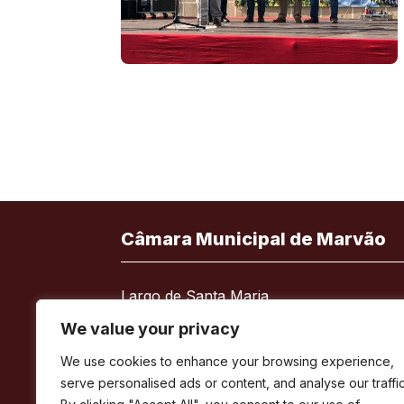
Câmara Municipal de Marvão
Largo de Santa Maria
7330-101 Marvão
We value your privacy
Telefone:
245 909 130
We use cookies to enhance your browsing experience,
Fax:
245 909 526
serve personalised ads or content, and analyse our traffic
E-mail:
geral@cm-marvao.pt