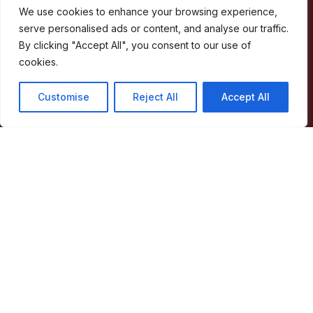
We use cookies to enhance your browsing experience,
Concelho
serve personalised ads or content, and analyse our traffic.
Município
By clicking "Accept All", you consent to our use of
Atividade Municipal
cookies.
Apoio ao Munícipe
Turismo
Customise
Reject All
Accept All
Contactos
Acessos Rápidos
Acessibilidade
Política de privacidade
ERSAR – Reclamações
A minha Rua
Boletim Municipal