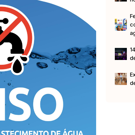
F
c
a
14
d
E
d