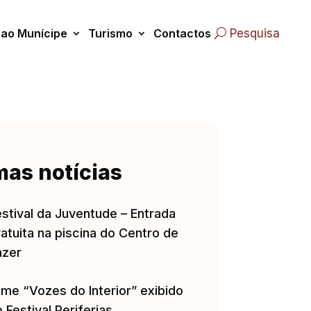
 ao Munícipe
Turismo
Contactos
Pesquisa
mas notícias
estival da Juventude – Entrada
atuita na piscina do Centro de
azer
lme “Vozes do Interior” exibido
 Festival Periferias