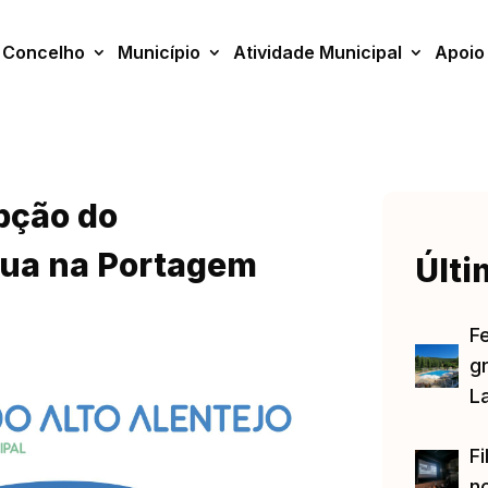
Concelho
Município
Atividade Municipal
Apoio
pção do
gua na Portagem
Últi
F
gr
L
Fi
no