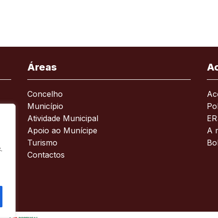
Áreas
A
Concelho
Ace
Município
Pol
Atividade Municipal
ER
Apoio ao Munícipe
A 
Turismo
Bo
.
Contactos