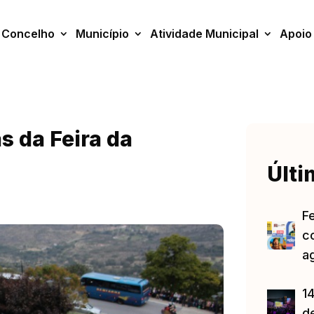
Concelho
Município
Atividade Municipal
Apoio
s da Feira da
Últi
F
c
a
14
d