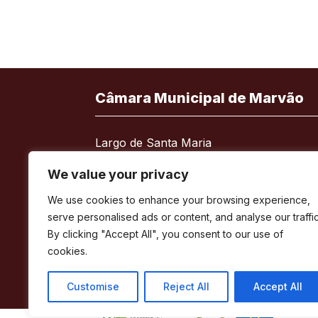
Câmara Municipal de Marvão
Largo de Santa Maria
7330-101 Marvão
We value your privacy
Telefone:
245 909 130
We use cookies to enhance your browsing experience,
Fax:
245 909 526
serve personalised ads or content, and analyse our traffic
E-mail:
geral@cm-marvao.pt
By clicking "Accept All", you consent to our use of
cookies.
Customise
Reject All
Accept All
Facebook
RSS
YouTube
Instagram