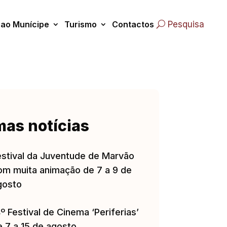
 ao Munícipe
Turismo
Contactos
Pesquisa
mas notícias
estival da Juventude de Marvão
om muita animação de 7 a 9 de
gosto
º Festival de Cinema ‘Periferias’
e 7 a 15 de agosto