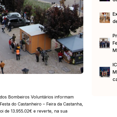
E
d
P
Fe
M
I
M
c
 dos Bombeiros Voluntários informam
 Festa do Castanheiro – Feira da Castanha,
oi de 13.955.02€ e reverte, na sua