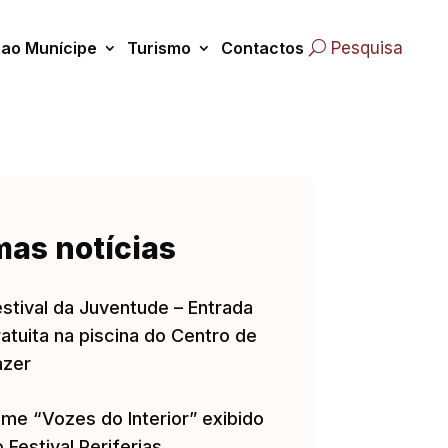
 ao Munícipe
Turismo
Contactos
Pesquisa
mas notícias
estival da Juventude – Entrada
atuita na piscina do Centro de
azer
lme “Vozes do Interior” exibido
 Festival Periferias