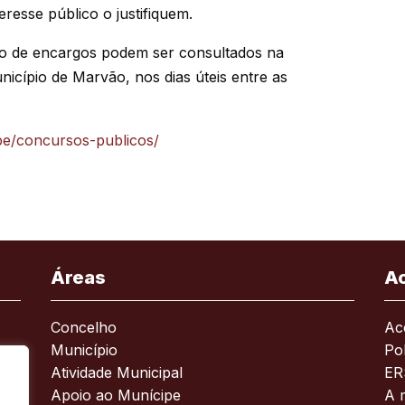
resse público o justifiquem.
o de encargos podem ser consultados na
nicípio de Marvão, nos dias úteis entre as
pe/concursos-publicos/
Áreas
A
Concelho
Ace
Município
Pol
Atividade Municipal
ER
Apoio ao Munícipe
A 