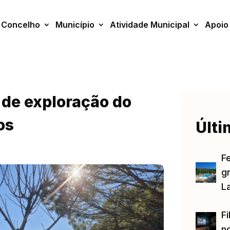
Concelho
Município
Atividade Municipal
Apoio
 de exploração do
os
Últi
F
gr
L
Fi
no