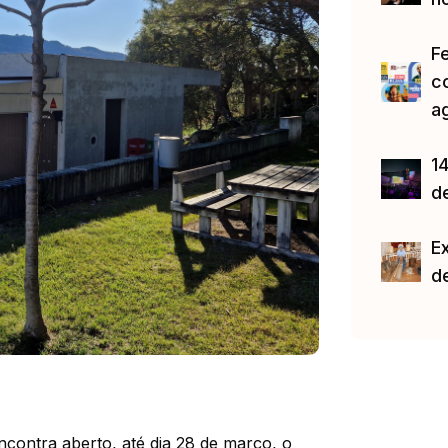
F
c
a
14
d
E
d
contra aberto, até dia 28 de março, o