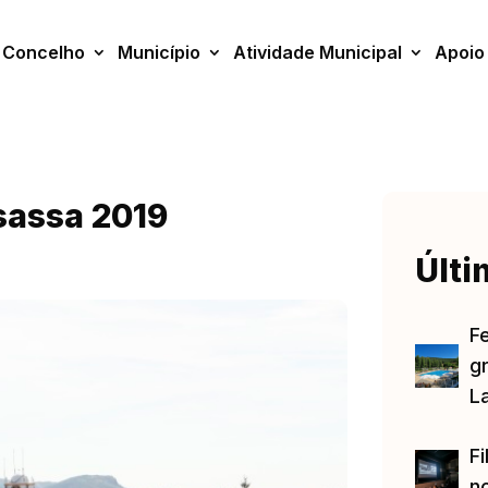
Concelho
Município
Atividade Municipal
Apoio
sassa 2019
Últi
F
gr
L
Fi
no