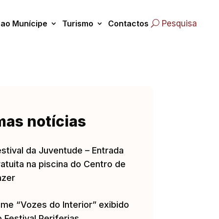
 ao Munícipe
Turismo
Contactos
Pesquisa
mas notícias
estival da Juventude – Entrada
atuita na piscina do Centro de
azer
lme “Vozes do Interior” exibido
 Festival Periferias