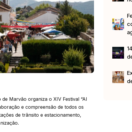
F
c
a
14
d
E
d
o de Marvão organiza o XIV Festival “Al
laboração e compreensão de todos os
itações de trânsito e estacionamento,
anização.