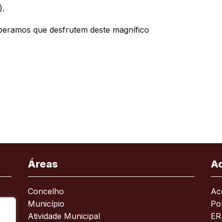
).
eramos que desfrutem deste magnífico
Áreas
A
Concelho
Ace
Município
Pol
Atividade Municipal
ER