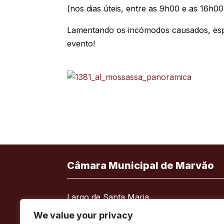
(nos dias úteis, entre as 9h00 e as 16h00
Lamentando os incómodos causados, esp
evento!
Câmara Municipal de Marvão
Largo de Santa Maria
7330-101 Marvão
We value your privacy