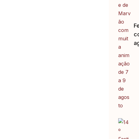
F
c
a