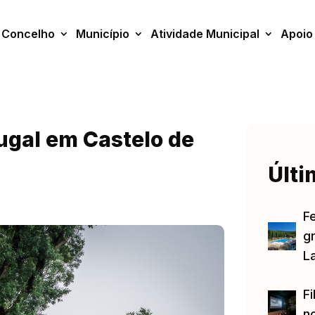
Concelho
Município
Atividade Municipal
Apoio
tugal em Castelo de
Últi
F
gr
L
Fi
no