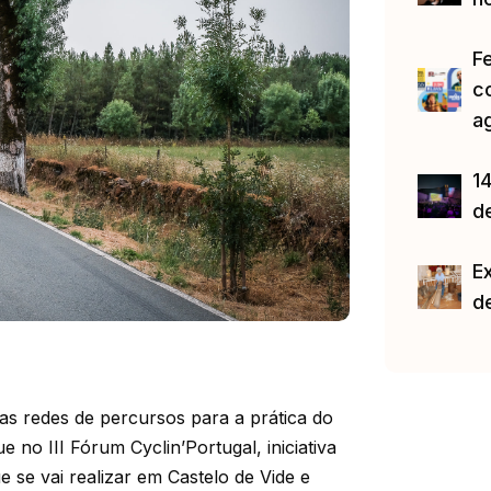
F
c
a
14
d
E
d
as redes de percursos para a prática do
e no III Fórum Cyclin’Portugal, iniciativa
 se vai realizar em Castelo de Vide e