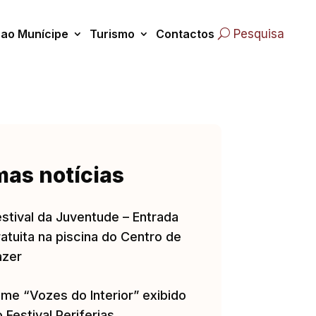
 ao Munícipe
Turismo
Contactos
Pesquisa
mas notícias
estival da Juventude – Entrada
atuita na piscina do Centro de
azer
lme “Vozes do Interior” exibido
 Festival Periferias