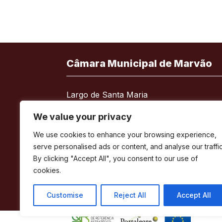
Câmara Municipal de Marvão
Largo de Santa Maria
7330-101 Marvão
We value your privacy
Telefone:
245 909 130
We use cookies to enhance your browsing experience,
Fax:
245 909 526
serve personalised ads or content, and analyse our traffic
E-mail:
geral@cm-marvao.pt
By clicking "Accept All", you consent to our use of
cookies.
Customise
Reject All
Accept All
Facebook
RSS
YouTube
Instagram