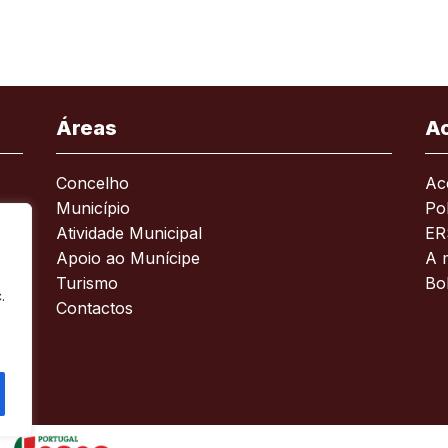
Áreas
A
Concelho
Ace
Município
Pol
Atividade Municipal
ER
Apoio ao Munícipe
A 
Turismo
Bo
.
Contactos