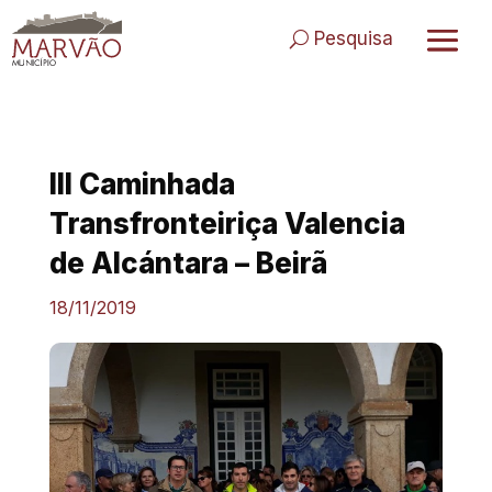
Skip
to
Pesquisa
content
III Caminhada
Transfronteiriça Valencia
de Alcántara – Beirã
18/11/2019