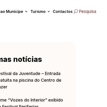
 ao Munícipe
Turismo
Contactos
Pesquisa
mas notícias
estival da Juventude – Entrada
atuita na piscina do Centro de
azer
lme “Vozes do Interior” exibido
 Festival Periferias