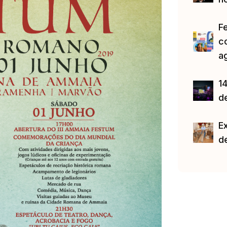
F
c
a
14
d
E
d