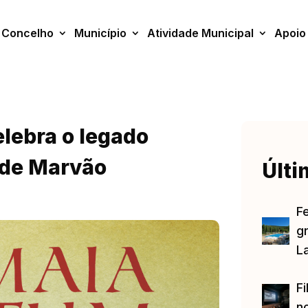
Concelho
Município
Atividade Municipal
Apoio
lebra o legado
 de Marvão
Últi
F
gr
L
Fi
no