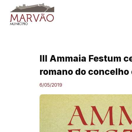
Skip
to
content
III Ammaia Festum ce
romano do concelho
6/05/2019