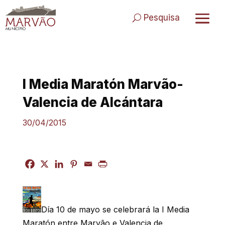
Skip
to
Pesquisa
content
I Media Maratón Marvão-
Valencia de Alcántara
30/04/2015
Día 10 de mayo se celebrará la I Media
Maratón entre Marvão e Valencia de