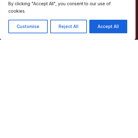
Concelho
By clicking "Accept All", you consent to our use of
Município
cookies.
Atividade Municipal
Apoio ao Munícipe
Customise
Reject All
Accept All
Turismo
Contactos
Acessos Rápidos
Acessibilidade
Política de privacidade
ERSAR – Reclamações
A minha Rua
Boletim Municipal