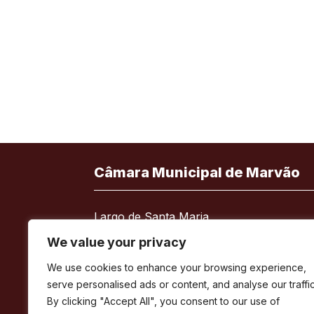
Câmara Municipal de Marvão
Largo de Santa Maria
7330-101 Marvão
We value your privacy
Telefone:
245 909 130
We use cookies to enhance your browsing experience,
Fax:
245 909 526
serve personalised ads or content, and analyse our traffic
E-mail:
geral@cm-marvao.pt
By clicking "Accept All", you consent to our use of