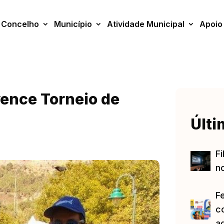
Concelho
Município
Atividade Municipal
Apoio
vence Torneio de
Últi
Fi
no
F
c
a