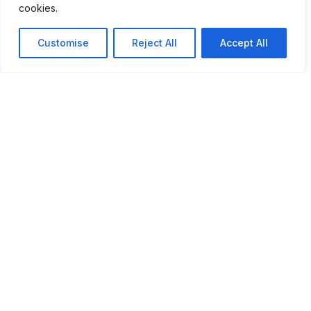
cookies.
Customise
Reject All
Accept All
ICOMOS e Comité do
Património Mundial da
UNESCO não deixam cair
candidatura das FAR