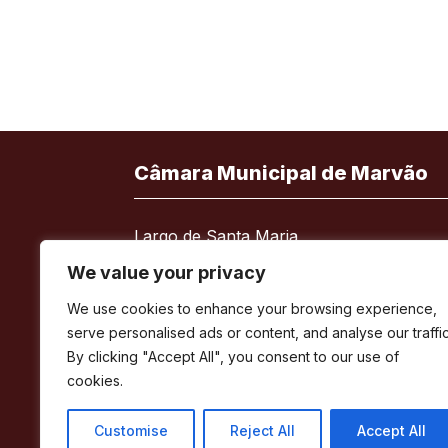
Câmara Municipal de Marvão
Largo de Santa Maria
7330-101 Marvão
We value your privacy
Telefone:
245 909 130
We use cookies to enhance your browsing experience,
Fax:
245 909 526
serve personalised ads or content, and analyse our traffic
E-mail:
geral@cm-marvao.pt
By clicking "Accept All", you consent to our use of
cookies.
Customise
Reject All
Accept All
Facebook
RSS
YouTube
Instagram