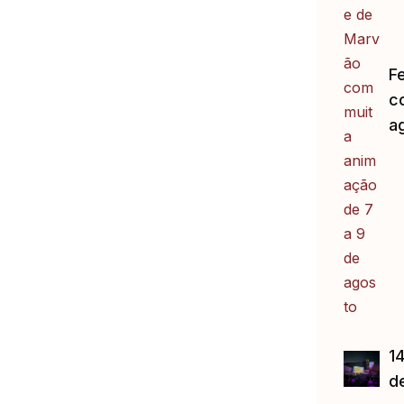
F
c
a
14
d