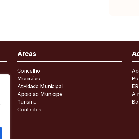
Áreas
A
Concelho
Ace
Município
Pol
Atividade Municipal
ER
Apoio ao Munícipe
A 
Turismo
Bo
.
Contactos